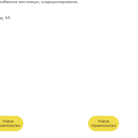
снабжение вентиляции, кондиционирование,
лд. 4А
Новое
Новое
роительство
строительство