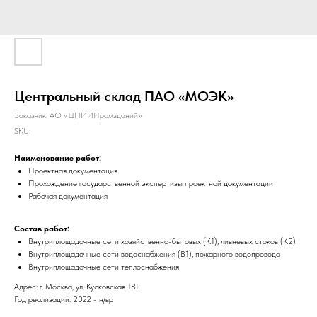
Центральный склад ПАО «МОЭК»
Заказчик: АО «ЦНИИПромзданий»
SKU:
Наименование работ:
Проектная документация
Прохождение государственной экспертизы проектной документации
Рабочая документация
Состав работ:
Внутриплощадочные сети хозяйственно-бытовых (К1), ливневых стоков (К2)
Внутриплощадочные сети водоснабжения (В1), пожарного водопровода
Внутриплощадочные сети теплоснабжения
Адрес: г. Москва, ул. Кусковская 18Г
Год реализации: 2022 - н/вр