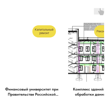
Капитальный
Реконст
ремонт
Финансовый университет при
Комплекс зданий це
Правительстве Российской
обработки данных
Федерации в Москве
ММТС-9